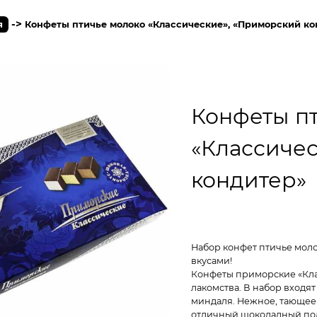
->
я
Конфеты птичье молоко «Классические», «Приморский ко
Конфеты п
«Классиче
кондитер»
Набор конфет птичье моло
вкусами!
Конфеты приморские «Кла
лакомства. В набор входя
миндаля. Нежное, тающее 
отличный шоколадный по