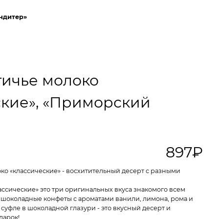
ндитер»
тичье молоко
ские», «Приморский
897₽
ко «классические» - восхитительный десерт с разными
ссические» это три оригинальных вкуса знакомого всем
т шоколадные конфеты с ароматами ванили, лимона, рома и
суфле в шоколадной глазури - это вкусный десерт и
дарок!