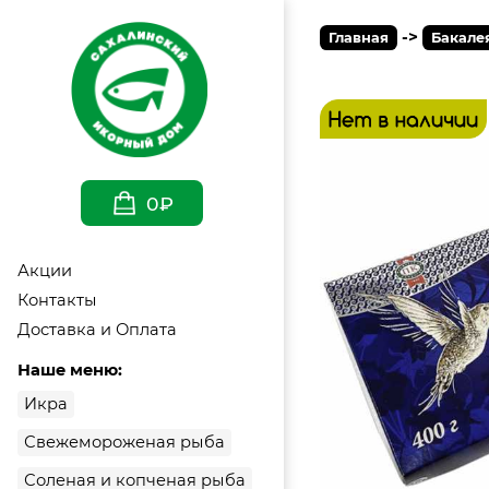
->
Главная
Бакале
0₽
Акции
Контакты
Доставка и Оплата
Наше меню:
Икра
Свежемороженая рыба
Соленая и копченая рыба