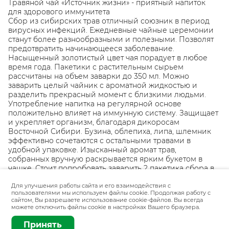
Травяной чай «Источник жизни» - приятный напиток
для здорового иммунитета
Сбор из сибирских трав отличный союзник в период
вирусных инфекций. Ежедневные чайные церемонии
станут более разнообразными и полезными. Позволят
предотвратить начинающееся заболевание.
Насыщенный золотистый цвет чая порадует в любое
время года. Пакетики с растительным сырьем
рассчитаны на объем заварки до 350 мл. Можно
заварить целый чайник с ароматной жидкостью и
разделить прекрасный момент с близкими людьми.
Употребление напитка на регулярной основе
положительно влияет на иммунную систему. Защищает
и укрепляет организм, благодаря дикоросам
Восточной Сибири. Бузина, облепиха, липа, шлемник
эффективно сочетаются с остальными травами в
удобной упаковке. Изысканный аромат трав,
собранных вручную раскрывается ярким букетом в
чашке. Стоит попробовать заварить 2 пакетика сбора в
термосе (на 500-600 мл кипятка) и взять с собой.
Мягкая поддержка организма всегда под рукой.
Для улучшения работы сайта и его взаимодействия с
пользователями мы используем файлы cookie. Продолжая работу с
Сочетания трав созданы с учетом новых научных
сайтом, Вы разрешаете использование cookie-файлов. Вы всегда
данных о свойствах лекарственных трав.
можете отключить файлы cookie в настройках Вашего браузера.
Добавить
15 пакетиков
Принять