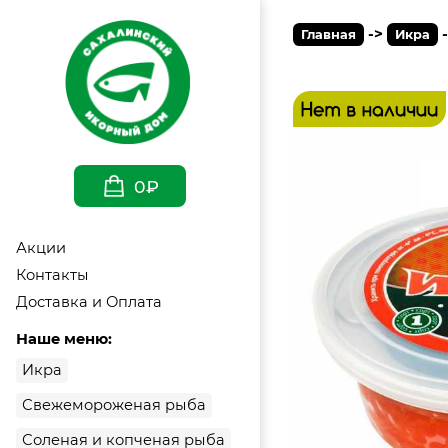
->
Главная
Икра
0₽
Акции
Контакты
Доставка и Оплата
Наше меню:
Икра
Свежемороженая рыба
Соленая и копченая рыба