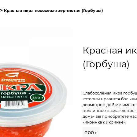
->
Красная икра лососевая зернистая (Горбуша)
Красная ик
(Горбуша)
Слабосоленая икра горбуш
который нравится больши
диаметром до 5 мм имеют 
подлинное наслаждение. 
дома» вы приобретете нас
«икринка к икринке».
200 г