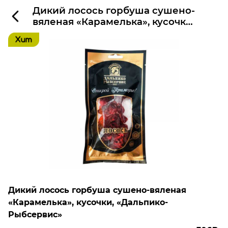
Дикий лосось горбуша сушено-
вяленая «Карамелька», кусочки,
«Дальпико-Рыбсервис»
Дикий лосось горбуша сушено-вяленая
«Карамелька», кусочки, «Дальпико-
Рыбсервис»