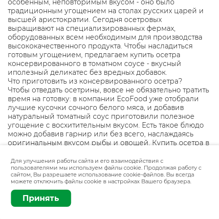
особенным, неповторимым вкусом - оно было
традиционным угощением на столах русских царей и
высшей аристократии. Сегодня осетровых
выращивают на специализированных фермах,
оборудованных всем необходимым для производства
высококачественного продукта. Чтобы насладиться
готовым угощением, предлагаем купить осетра
консервированного в томатном соусе - вкусный
иполезный деликатес без вредных добавок.
Что приготовить из консервированного осетра?
Чтобы отведать осетрины, вовсе не обязательно тратить
время на готовку: в компании EcoFood уже отобрали
лучшие кусочки сочного белого мяса, и добавив
натуральный томатный соус приготовили полезное
угощение с восхитительным вкусом. Есть такое блюдо
можно добавив гарнир или без всего, наслаждаясь
оригинальным вкусом рыбы и овощей. Купить осетра в
консервированном виде удобно для длительного
хранения или поездок на дачу и пикники.
Для улучшения работы сайта и его взаимодействия с
пользователями мы используем файлы cookie. Продолжая работу с
сайтом, Вы разрешаете использование cookie-файлов. Вы всегда
Добавить
240 г
можете отключить файлы cookie в настройках Вашего браузера.
Принять