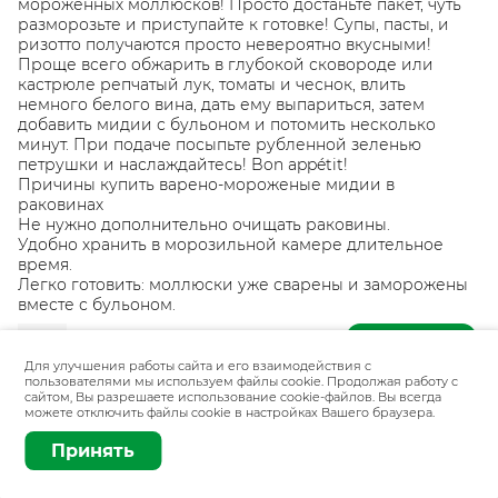
мороженных моллюсков! Просто достаньте пакет, чуть
разморозьте и приступайте к готовке! Супы, пасты, и
ризотто получаются просто невероятно вкусными!
Проще всего обжарить в глубокой сковороде или
кастрюле репчатый лук, томаты и чеснок, влить
немного белого вина, дать ему выпариться, затем
добавить мидии с бульоном и потомить несколько
минут. При подаче посыпьте рубленной зеленью
петрушки и наслаждайтесь! Bon appétit!
Причины купить варено-мороженые мидии в
раковинах
Не нужно дополнительно очищать раковины.
Удобно хранить в морозильной камере длительное
время.
Легко готовить: моллюски уже сварены и заморожены
вместе с бульоном.
Добавить
1 кг
Для улучшения работы сайта и его взаимодействия с
пользователями мы используем файлы cookie. Продолжая работу с
сайтом, Вы разрешаете использование cookie-файлов. Вы всегда
можете отключить файлы cookie в настройках Вашего браузера.
Принять