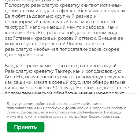
Полосатую равнолапую креветку считают истинным
деликатесом и подают в фешенебельных ресторанах.
Ее любят за довольно крупный размер и
неповторимый сладковатый вкус мяса с плотной
текстурой, напоминающий чем-то крабовое. Как и
креветке Ama Ebi, равнолапой даже в сыром виде
свойственен красивый розовый оттенок. Внешне ее
можно спутать с креветкой Чилим, отличает
равнолапую необычная полосатая окраска, скорее
даже мраморная.
Блюда с креветками — это всегда отличная идея!
Равнолапую креветку Тайгер, как и холодноводную
Ama Ebi, искушенные гурманы рекомендуют вкушать,
как сашими, макая в соевый соус, или обжаривать на
сильном огне около 30 секунд. Не стоит подвергать ее
долгой термической обработке, иначе морепродукт
потеряет свою нежность и сочность. Очень вкусно
получаются креветки, жаренные в панировочных
Для улучшения работы сайта и его взаимодействия с
пользователями мы используем файлы cookie. Продолжая работу с
сухарях или на гриле, в составе легких супов, салатов,
сайтом, Вы разрешаете использование cookie-файлов. Вы всегда
закусок, соусов, паэльи, пасты, ризотто, роллов.
можете отключить файлы cookie в настройках Вашего браузера.
Добавить
1 кг
Принять