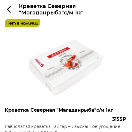
Креветка Северная
"Магаданрыба"с/м 1кг
Креветка Северная "Магаданрыба"с/м 1кг
3155₽
Равнолапая креветка Тайгер – изысканное угощение
для настоящих гурманов