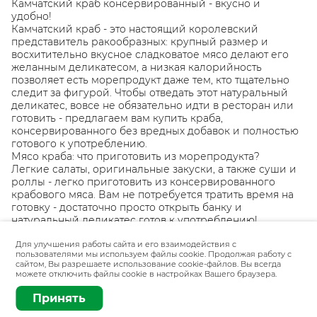
Камчатский краб консервированный - вкусно и
удобно!
Камчатский краб - это настоящий королевский
представитель ракообразных: крупный размер и
восхитительно вкусное сладковатое мясо делают его
желанным деликатесом, а низкая калорийность
позволяет есть морепродукт даже тем, кто тщательно
следит за фигурой. Чтобы отведать этот натуральный
деликатес, вовсе не обязательно идти в ресторан или
готовить - предлагаем вам купить краба,
консервированного без вредных добавок и полностью
готового к употреблению.
Мясо краба: что приготовить из морепродукта?
Легкие салаты, оригинальные закуски, а также суши и
роллы - легко приготовить из консервированного
крабового мяса. Вам не потребуется тратить время на
готовку - достаточно просто открыть банку и
натуральный деликатес готов к употреблению!
Камчатский краб в солевой заливке - это отборные
кусочки нежнейшего бело-розового мяса с
Для улучшения работы сайта и его взаимодействия с
пользователями мы используем файлы cookie. Продолжая работу с
великолепным вкусом, которыми можно насладиться
сайтом, Вы разрешаете использование cookie-файлов. Вы всегда
без лишнего труда!
можете отключить файлы cookie в настройках Вашего браузера.
Добавить
400 гр
Принять