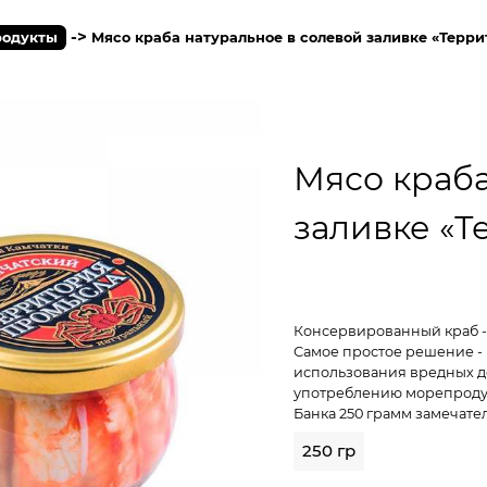
->
одукты
Мясо краба натуральное в солевой заливке «Терр
Мясо краба
заливке «
Консервированный краб -
Самое простое решение - 
использования вредных до
употреблению морепродукт
Банка 250 грамм замечате
250 гр