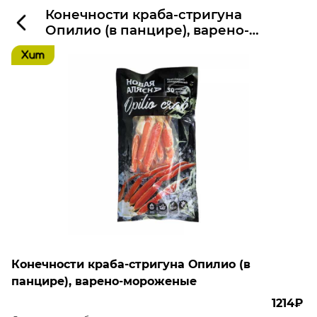
Конечности краба-стригуна
Опилио (в панцире), варено-
мороженые
Конечности краба-стригуна Опилио (в
панцире), варено-мороженые
1214₽