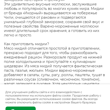
Эти удивительно вкусные моллюски, заслужившие
любовь и популярность во многих кухнях мира. Мидии
от бренда «Икорный» выращиваются на побережье
Чили, очищаются от раковин и подвергаются
уникальной глубокой заморозке, сохраняя свой вкус и
полезные свойства. Варено-мороженные моллюски
имеют длительный срок хранения, а готовить из них
легко и просто.
Как приготовить мидии?
Мясо мидий отличается простотой в приготовлении,
прекрасно подходит для того, чтобы разнообразить
ежедневный рацион. Разморозьте продукт на нижней
полке холодильника и приступайте к кулинарным
шедеврам. Из мяса мидий получается фантастическая
паста, паэлья, жюльен. Мидии варено-мороженые
добавляют в салаты, супы, рагу, роллы, паштеты, тушат в
различных соусах (сливочном, чесночном, томатном),
жарят, запекают в духовке. Хотя некоторые ценители,
рассказывая, как есть мидии, призывают попробовать
деликатес без каких-либо заправок, чтобы
Для улучшения работы сайта и его взаимодействия с
пользователями мы используем файлы cookie. Продолжая работу с
почувствовать их естественный морской вкус.
сайтом, Вы разрешаете использование cookie-файлов. Вы всегда
Добавляют к нему лишь бокал белого сухого вина.
можете отключить файлы cookie в настройках Вашего браузера.
Добавить
250