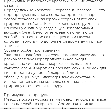
Премиальные белоногие креветки: высший стандарт
качества
Неразделанные креветки (Litopenaeus vannamei) — это
морепродукты высшего сорта, которые благодаря
особой технологии заморозки сохраняют все свои
природные свойства. Каждая креветка погружена в
изысканную заливку, создающую неповторимый
вкусовой букет. Белоногие креветки отличаются
особой нежностью мяса и сладковатым вкусом,
который гармонично дополняется ароматами пряной
заливки.
Состав и особенности заливки
Тщательно подобранный состав заливки максимально
раскрывает вкус морепродукта. В неё входят:
кристально чистая вода, морская соль высшего
качества, свежий укроп для аромата, сочный лимон для
пикантности и душистый лавровый лист,
обогащающий вкус. Благодаря такому сочетанию
ингредиентов каждая креветка сохраняет свою
природную сочность и текстуру.
Преимущества продукта
Метод сырого замораживания позволяет сохранить все
полезные свойства креветок. Ароматная заливка
выполняет двойную функцию: обеспечивает