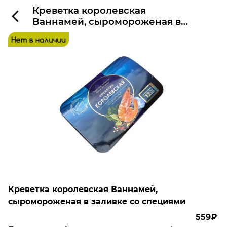
Креветка королевская
Ваннамей, сыромороженая в
заливке со специями
Креветка королевская Ваннамей,
сыромороженая в заливке со специями
559₽