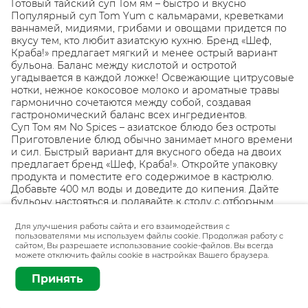
Готовый тайский суп Том ям – быстро и вкусно
Популярный суп Tom Yum с кальмарами, креветками
ваннамей, мидиями, грибами и овощами придется по
вкусу тем, кто любит азиатскую кухню. Бренд «Шеф,
Краба!» предлагает мягкий и менее острый вариант
бульона. Баланс между кислотой и остротой
угадывается в каждой ложке! Освежающие цитрусовые
нотки, нежное кокосовое молоко и ароматные травы
гармонично сочетаются между собой, создавая
гастрономический баланс всех ингредиентов.
Суп Том ям No Spices – азиатское блюдо без остроты
Приготовление блюд обычно занимает много времени
и сил. Быстрый вариант для вкусного обеда на двоих
предлагает бренд «Шеф, Краба!». Откройте упаковку
продукта и поместите его содержимое в кастрюлю.
Добавьте 400 мл воды и доведите до кипения. Дайте
бульону настояться и подавайте к столу с отборным
отварным рисом. Он поможет убрать лишнюю остроту.
Наслаждайтесь готовым сочетанием ингредиентов и
Для улучшения работы сайта и его взаимодействия с
пользователями мы используем файлы cookie. Продолжая работу с
делитесь впечатлениями с друзьями и близкими.
сайтом, Вы разрешаете использование cookie-файлов. Вы всегда
можете отключить файлы cookie в настройках Вашего браузера.
Добавить
370 г
Принять