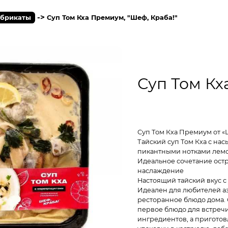
->
брикаты
Суп Том Кха Премиум, "Шеф, Краба!"
Суп Том Кх
Суп Том Кха Премиум от «
Тайский суп Том Кха с н
пикантными нотками лемон
Идеальное сочетание остр
наслаждение
Настоящий тайский вкус с
Идеален для любителей аз
ресторанное блюдо дома.
первое блюдо для встреч
ингредиентов, а приготов