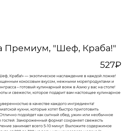
а Премиум, "Шеф, Краба!"
527₽
Шеф, Краба!» — экзотическое наслаждение в каждой ложке!
асыщенным кокосовым вкусом, нежными морепродуктами и
грасса – готовый кулинарный вояж в Азию у вас на столе!
оты и свежести, которое подарит вам настоящее кулинарное
 уверенностью в качестве каждого ингредиента!
иатской кухни, которые хотят быстро приготовить
 Отлично подойдет как сытный обед, ужин или необычное
и гостей. Замороженный формат сохраняет свежесть
ление занимает всего 5-10 минут. Выложите содержимое