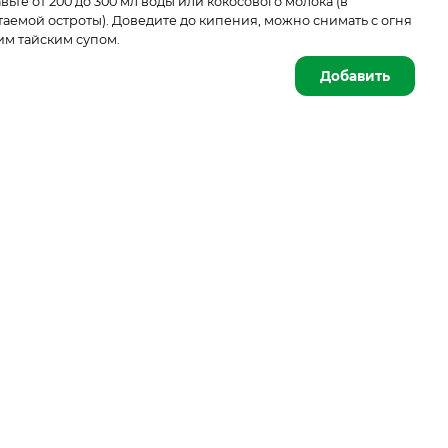
вьте от 200 до 300 мл воды или кокосового молока (в
аемой остроты). Доведите до кипения, можно снимать с огня
им тайским супом.
Добавить