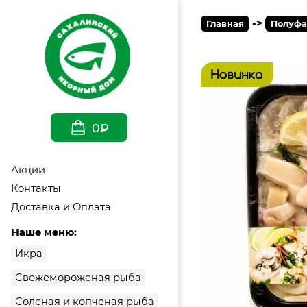
->
Главная
Полуфа
0₽
Акции
Контакты
Доставка и Оплата
Наше меню:
Икра
Свежемороженая рыба
Соленая и копченая рыба