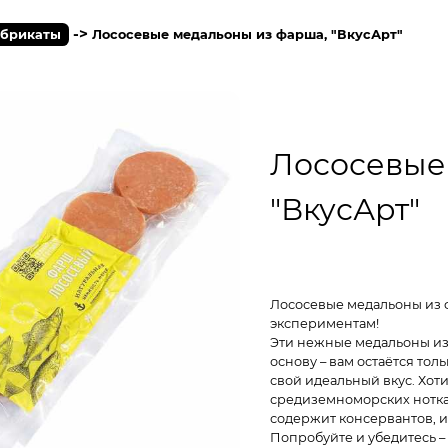
->
брикаты
Лососевыe медальоны из фарша, "ВкусАрт"
Лососевыe
"ВкусАрт"
Лососевые медальоны из ф
экспериментам!
Эти нежные медальоны из
основу – вам остаётся тол
свой идеальный вкус. Хот
средиземноморских нотка
содержит консервантов, и
Попробуйте и убедитесь –