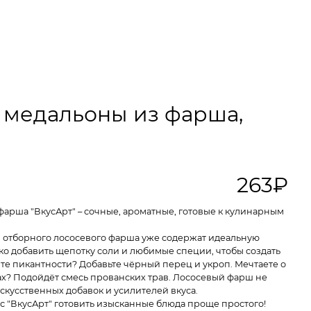
 медальоны из фарша,
263₽
арша "ВкусАрт" – сочные, ароматные, готовые к кулинарным
 отборного лососевого фарша уже содержат идеальную
ько добавить щепотку соли и любимые специи, чтобы создать
ите пикантности? Добавьте чёрный перец и укроп. Мечтаете о
х? Подойдёт смесь прованских трав. Лососевый фарш не
скусственных добавок и усилителей вкуса.
 с "ВкусАрт" готовить изысканные блюда проще простого!