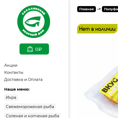
->
Главная
Полуфа
0₽
Акции
Контакты
Доставка и Оплата
Наше меню:
Икра
Свежемороженая рыба
Соленая и копченая рыба