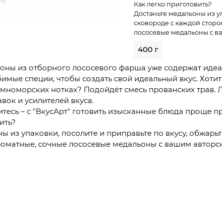
Как легко приготовить?
Достаньте медальоны из уп
сковороде с каждой сторо
лососевые медальоны с ва
400 г
оны из отборного лососевого фарша уже содержат идеал
имые специи, чтобы создать свой идеальный вкус. Хотит
емноморских нотках? Подойдёт смесь прованских трав. 
вок и усилителей вкуса.
тесь – с "ВкусАрт" готовить изысканные блюда проще пр
ить?
ы из упаковки, посолите и приправьте по вкусу, обжарь
роматные, сочные лососевые медальоны с вашим авторск