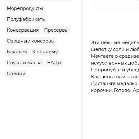
Морепродукты
Полуфабрикаты
Консервация
Пресервы
Овощные консервы
Эти нежные медаль
щепотку соли и люб
Бакалея
К пенному
Мечтаете о средиз
искусственных доба
Соусы и масла
БАДы
Попробуйте и убеди
Специи
Как легко приготов
Достаньте медальон
корочки. Готово! А