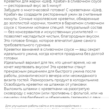
Креветки для жарки «Шеф, Краба!» в сливочном соусе
— ресторанный вкус за 5 минут!
Забудьте о многочасовой готовке! С креветками «Шеф,
Краба!» вы создадите ресторанный ужин за считанные
минуты. Сочные королевские креветки, обжаренные
до золотистой корочки, томятся в бархатном сливочном
соусе с тонкими нотками специй. Натуральный состав
— без консервантов и искусственных усилителей —
позволяет насладиться чистым, благородным вкусом.
Это готовое блюдо, которое впечатлит даже самого
требовательного гурмана.
Креветки ваннамей в сливочном соусе — ваш секрет
идеального ужина, когда хочется праздника без долгой
готовки.
Идеальный вариант для тех, кто ценит время, но не
хочет жертвовать вкусом! Эта креветки станут
прекрасным решением для быстрого ужина после
работы, романтического вечера или неожиданного
визита гостей. Разморозить продукт в холодильнике.
Освободить креветки на шпажках от упаковки.
Выложить шпажки с креветками на разогретую
сковороду с маслом (или противень с фольгой, или на
решетку для барбекю) и обжаривать (запекать) с двух
сторон в течение 3-5 минут. Готовые креветки при
термической обработке приобретают розоватый
Для улучшения работы сайта и его взаимодействия с