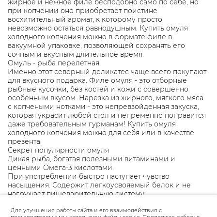
жирное и нежное филе бесподобно само по себе, но
при копчении оно приобретает поистине
восхитительный аромат, к которому просто
невозможно остаться равнодушным. Купить омуля
холодного копчения можно в формате филе в
вакуумной упаковке, позволяющей сохранять его
сочным и вкусным длительное время.
Омуль - рыба перелетная
Именно этот северный деликатес чаще всего покупают
для вкусного подарка. Филе омуля - это отборные
рыбные кусочки, без костей и кожи с совершенно
особенным вкусом. Нарезка из жирного, мягкого мяса
с копчеными нотками - это непревзойденная закуска,
которая украсит любой стол и непременно понравится
даже требовательным гурманам! Купить омуля
холодного копчения можно для себя или в качестве
презента.
Секрет популярности омуля
Дикая рыба, богатая полезными витаминами и
ценными Омега-3 кислотами.
При употреблении быстро наступает чувство
насыщения. Содержит легкоусвояемый белок и не
нагружает пищеварительную систему.
Низкокалорийный, слабосоленый продукт
Для улучшения работы сайта и его взаимодействия с
натурального копчения.