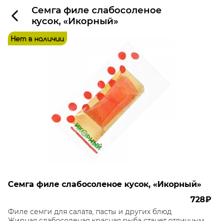
Семга филе слабосоленое
кусок, «Икорный»
Семга филе слабосоленое кусок, «Икорный»
728₽
Филе семги для салата, пасты и других блюд
Жирная слабосоленая красная рыба станет отличным