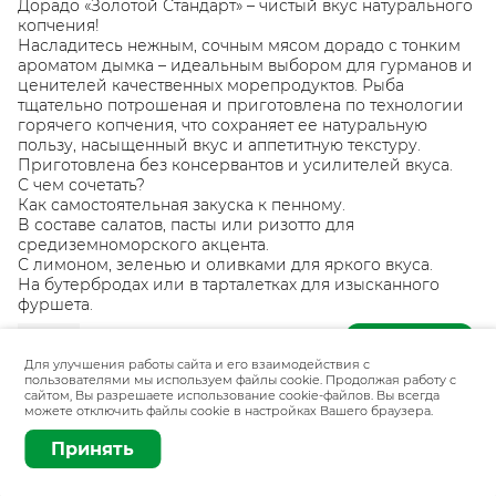
Дорадо «Золотой Стандарт» – чистый вкус натурального
копчения!
Насладитесь нежным, сочным мясом дорадо с тонким
ароматом дымка – идеальным выбором для гурманов и
ценителей качественных морепродуктов. Рыба
тщательно потрошеная и приготовлена по технологии
горячего копчения, что сохраняет ее натуральную
пользу, насыщенный вкус и аппетитную текстуру.
Приготовлена без консервантов и усилителей вкуса.
С чем сочетать?
Как самостоятельная закуска к пенному.
В составе салатов, пасты или ризотто для
средиземноморского акцента.
С лимоном, зеленью и оливками для яркого вкуса.
На бутербродах или в тарталетках для изысканного
фуршета.
Добавить
100 г
Для улучшения работы сайта и его взаимодействия с
пользователями мы используем файлы cookie. Продолжая работу с
сайтом, Вы разрешаете использование cookie-файлов. Вы всегда
можете отключить файлы cookie в настройках Вашего браузера.
Принять