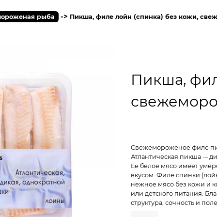
->
ороженая рыба
Пикша, филе лойн (спинка) без кожи, свеж
Пикша, фил
свежеморож
Свежемороженое филе пик
Атлантическая пикша -– д
Ее белое мясо имеет умер
вкусом. Филе спинки (лой
нежное мясо без кожи и к
или детского питания. Бл
структура, сочность и по