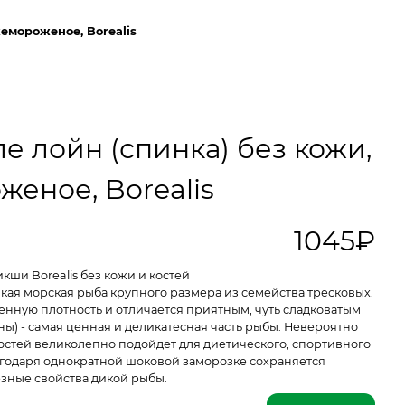
емороженое, Borealis
е лойн (спинка) без кожи,
еное, Borealis
1045₽
ши Borealis без кожи и костей
икая морская рыба крупного размера из семейства тресковых.
енную плотность и отличается приятным, чуть сладковатым
ны) - самая ценная и деликатесная часть рыбы. Невероятно
остей великолепно подойдет для диетического, спортивного
агодаря однократной шоковой заморозке сохраняется
лезные свойства дикой рыбы.