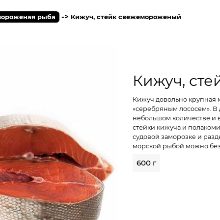
->
ороженая рыба
Кижуч, стейк свежемороженый
Кижуч, ст
Кижуч довольно крупная м
«серебряным лососем». В 
небольшом количестве и в
стейки кижуча и полакоми
судовой заморозке и разд
морской рыбой можно без
600 г