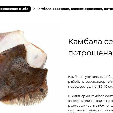
->
ороженая рыба
Камбала северная, свежемороженая, потр
Камбала с
потрошеная
Камбала - уникальный обит
рыбой, из-за характерно
пород составляет 35-40 см
В кулинарии камбала счит
запекать или готовить на
размораживать рыбу лучш
стороны и только потом пе