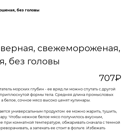
ошеная, без головы
еверная, свежемороженая,
, без головы
707₽
атель морских глубин - ее вряд ли можно спутать с другой
й приплюснутой формы тела. Средняя длина промысловых
, а белое, сочное мясо высоко ценят кулинары.
ается универсальным продуктом: ее можно жарить, тушить,
 пару. Чтобы нежное белое мясо получилось вкусным,
е при комнатной температуре, обжаривать сначала с темной
реворачивать, а запекать ее стоит в фольге. Избежать