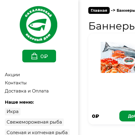
->
Главная
Баннеры
Баннеры
0₽
Акции
Контакты
Доставка и Оплата
Наше меню:
Икра
0₽
До
Свежемороженая рыба
Соленая и копченая рыба