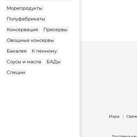
Морепродукты
Полуфабрикаты
Консервация
Пресервы
Овощные консервы
Бакалея
К пенному
Соусы и масла
БАДы
Специи
Икра
Свеж
Доставка к