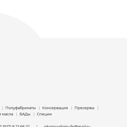
Полуфабрикаты
Консервация
Пресервы
и масла
БАДы
Специи
7 (927) 9 22 66 22
sikornyydomufa@mail.ru