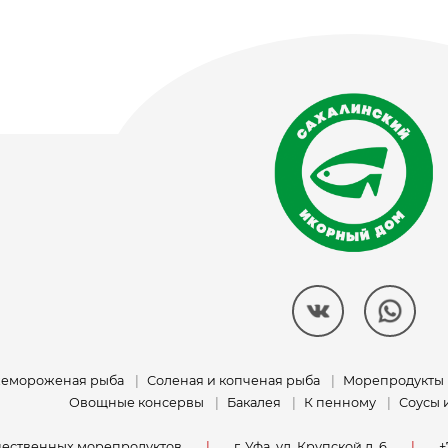
емороженая рыба
Соленая и копченая рыба
Морепродукты
Овощные консервы
Бакалея
К пенному
Соусы 
ачественных морепродуктов
г. Уфа, ул. Крупской д. 6
+