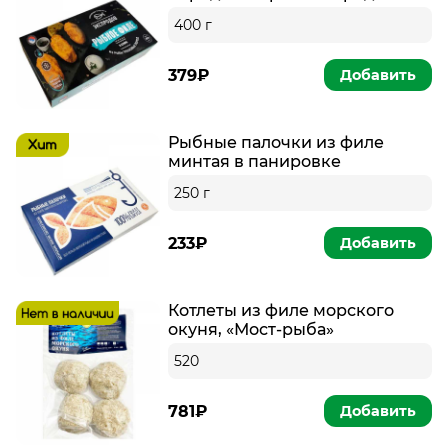
400 г
379₽
Добавить
Рыбные палочки из филе
минтая в панировке
250 г
233₽
Добавить
Котлеты из филе морского
окуня, «Мост-рыба»
520
781₽
Добавить