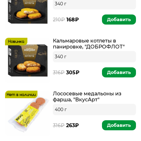
340 г
210₽
168₽
Добавить
Кальмаровые котлеты в
панировке, "ДОБРОФЛОТ"
340 г
316₽
305₽
Добавить
Лососевыe медальоны из
фарша, "ВкусАрт"
400 г
316₽
263₽
Добавить