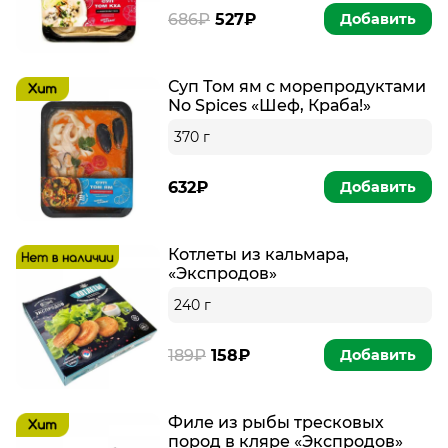
686₽
527₽
Добавить
Суп Том ям с морепродуктами
No Spices «Шеф, Краба!»
370 г
632₽
Добавить
Котлеты из кальмара,
«Экспродов»
240 г
189₽
158₽
Добавить
Филе из рыбы тресковых
пород в кляре «Экспродов»