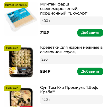
Минтай, фарш
свежемороженый,
порционный, "ВкусАрт"
400 г
210₽
Добавить
Креветки для жарки нежные в
сливочном соусе,
250 г
834₽
Добавить
Суп Том Кха Премиум, "Шеф,
Краба!"
420 г