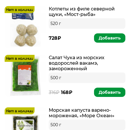
Котлеты из филе северной
щуки, «Мост-рыба»
520 г
728₽
Добавить
Салат Чука из морских
водорослей вакамэ,
замороженный
500 г
316₽
168₽
Добавить
Морская капуста варено-
мороженая, «Море Океан»
500 г