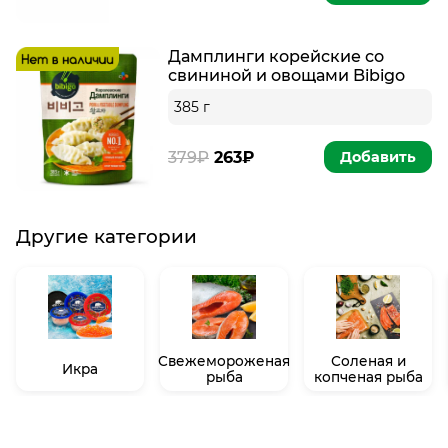
Дамплинги корейские со
свининой и овощами Bibigo
385 г
379₽
263₽
Добавить
Другие категории
Свежемороженая
Соленая и
Икра
рыба
копченая рыба