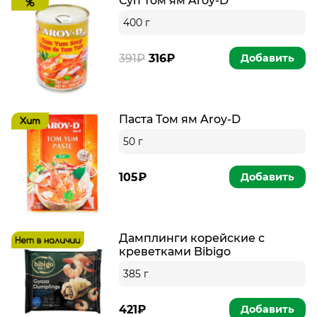
Суп Том ям Aroy-D
400 г
391₽
316₽
Добавить
Паста Том ям Aroy-D
50 г
105₽
Добавить
Дамплинги корейские с
креветками Bibigo
385 г
421₽
Добавить