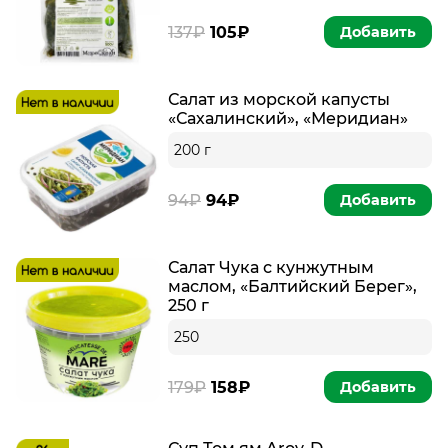
137₽
105₽
Добавить
Салат из морской капусты
«Сахалинский», «Меридиан»
200 г
94₽
94₽
Добавить
Салат Чука с кунжутным
маслом, «Балтийский Берег»,
250 г
250
179₽
158₽
Добавить